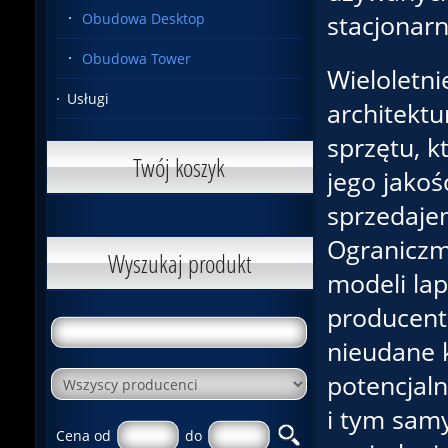
stacjonar
Obudowa Desktop
Obudowa Tower
Wieloletni
Usługi
architektu
sprzętu, 
Twój koszyk
jego jakoś
sprzedaje
Ograniczm
Wyszukaj produkt
modeli la
producent
nieudane k
potencjaln
i tym sam
Cena od
do