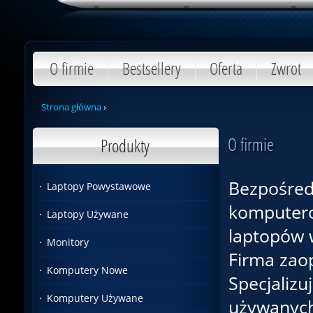
O firmie
Bestsellery
Oferta
Zwrot
Strona główna
›
O firmie
Produkty
Bezpośred
Laptopy Powystawowe
komputero
Laptopy Używane
laptopów 
Monitory
Firma zaop
Komputery Nowe
Specjalizu
Komputery Używane
używanych